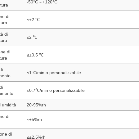
-50°C～+120°C
tura
ne di
≤±2 ℃
tura
tà di
≤2 ℃
tura
one di
≤±0.5 ℃
tura
di
≤1℃/min o personalizzabile
mento
di
≤0.7℃/min o personalizzabile
damento
i umidità
20-95%rh
ne di
≤±5%rh
ione di
≤±2.5%rh