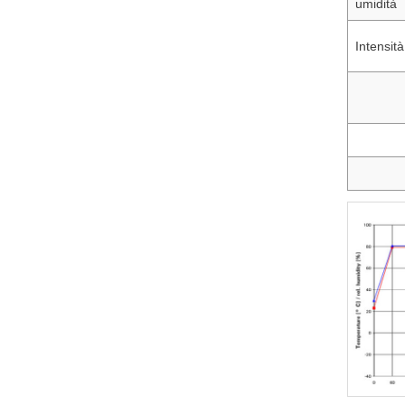
umidità
Intensit