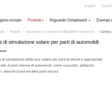
English
Españ
gina iniziale
Prodotti
Riguardo Simplewell
Esempi di
iale
Prodotti
Macchinari per controllo d’affidabilità di autoveicoli
Camera d
di simulazione solare per parti di automobili
ione
di simulazione della luce solare per parti di veicoli è appropriata
trollo di parti interne di autoveicoli, come cruscotto, abitacolo,
, sbocchi d’aria ed altre parti ancora.