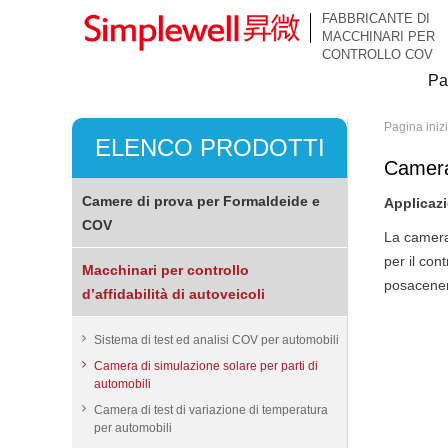
FABBRICANTE DI
MACCHINARI PER
CONTROLLO COV
Pa
Pagina iniz
ELENCO PRODOTTI
Camera 
Camere di prova per Formaldeide e
Applicaz
COV
La camera 
per il con
Macchinari per controllo
posaceneri
d’affidabilità di autoveicoli
Sistema di test ed analisi COV per automobili
Camera di simulazione solare per parti di
automobili
Camera di test di variazione di temperatura
per automobili