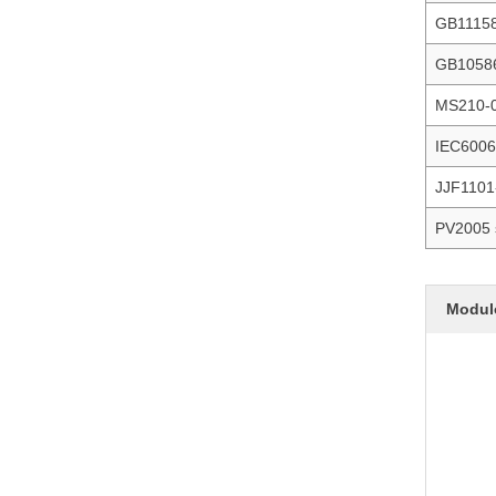
GB1115
GB1058
MS210-
IEC60068
JJF1101
PV2005 
Modul