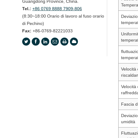
Guangdong Province, China.
Tempera
Tel.:
+86 0769 8888 7909-806
(8:30~18:00 Orario di lavoro al fuso orario
Deviazio
tempera
di Pechino)
Fax:
+86-0769-82221033
Uniformi
tempera
fluttuazi
tempera
Velocità 
riscalda
Velocità 
raffred
Fascia d
Deviazio
umidità
Fluttuaz