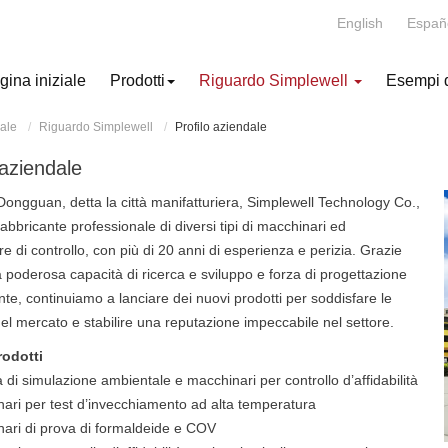
English
Españ
gina iniziale
Prodotti
Riguardo Simplewell
Esempi di
iale
Riguardo Simplewell
Profilo aziendale
 aziendale
Dongguan, detta la città manifatturiera, Simplewell Technology Co.,
fabbricante professionale di diversi tipi di macchinari ed
re di controllo, con più di 20 anni di esperienza e perizia. Grazie
a poderosa capacità di ricerca e sviluppo e forza di progettazione
te, continuiamo a lanciare dei nuovi prodotti per soddisfare le
del mercato e stabilire una reputazione impeccabile nel settore.
rodotti
di simulazione ambientale e macchinari per controllo d’affidabilità
nari per test d’invecchiamento ad alta temperatura
nari di prova di formaldeide e COV