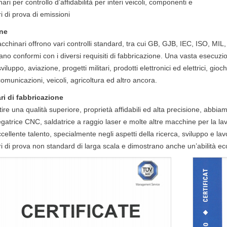
ari per controllo d’affidabilità per interi veicoli, componenti e
 di prova di emissioni
ne
acchinari offrono vari controlli standard, tra cui GB, GJB, IEC, ISO, MIL
iano conformi con i diversi requisiti di fabbricazione. Una vasta esecuzion
viluppo, aviazione, progetti militari, prodotti elettronici ed elettrici, gioc
 comunicazioni, veicoli, agricoltura ed altro ancora.
i di fabbricazione
ire una qualità superiore, proprietà affidabili ed alta precisione, abbi
egatrice CNC, saldatrice a raggio laser e molte altre macchine per la 
cellente talento, specialmente negli aspetti della ricerca, sviluppo e l
 di prova non standard di larga scala e dimostrano anche un’abilità ecce