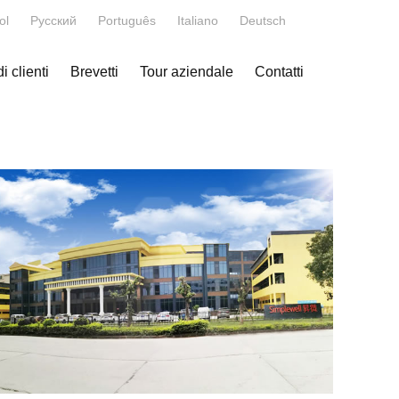
ol
Русский
Português
Italiano
Deutsch
 clienti
Brevetti
Tour aziendale
Contatti