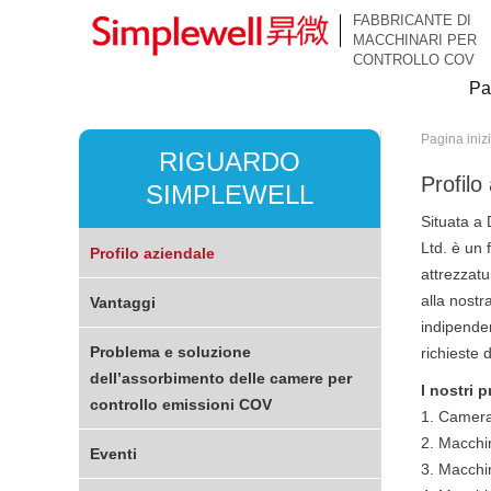
FABBRICANTE DI
MACCHINARI PER
CONTROLLO COV
Pa
Pagina iniz
RIGUARDO
Profilo
SIMPLEWELL
Situata a 
Ltd. è un 
Profilo aziendale
attrezzatu
alla nostr
Vantaggi
indipenden
Problema e soluzione
richieste 
dell’assorbimento delle camere per
I nostri p
controllo emissioni COV
1. Camera 
2. Macchi
Eventi
3. Macchi