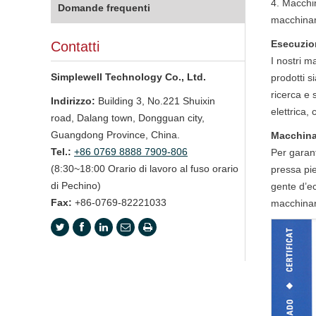
4. Macchin
Domande frequenti
macchinari
Esecuzio
Contatti
I nostri m
Simplewell Technology Co., Ltd.
prodotti s
ricerca e s
Indirizzo:
Building 3, No.221 Shuixin
elettrica,
road, Dalang town, Dongguan city,
Guangdong Province, China.
Macchinar
Tel.:
+86 0769 8888 7909-806
Per garant
(8:30~18:00 Orario di lavoro al fuso orario
pressa pi
di Pechino)
gente d’ec
Fax:
+86-0769-82221033
macchinari